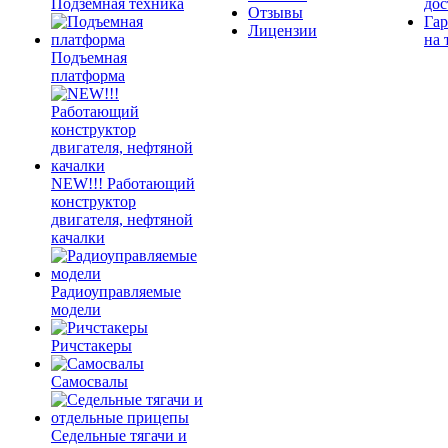
Подземная техника
дос
Отзывы
Гар
Лицензии
на 
Подъемная
платформа
NEW!!! Работающий
конструктор
двигателя, нефтяной
качалки
Радиоуправляемые
модели
Ричстакеры
Самосвалы
Седельные тягачи и