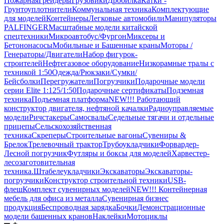
Пожарная
Грейдеры
Грузовики
Дробилка
Катки -
Грунтоуплотнители
Коммунальная техника
Комплектующие
для моделей
Контейнеры
Легковые автомобили
Манипуляторы
PALFINGER
Масштабные модели китайской
спецтехники
Микроавтобус/Фургон
Миксеры и
Бетононасосы
Мобильные и Башенные краны
Моторы /
Генераторы/Двигатели
Набор фигурок-
строителей
Нефтегазовое оборудование
Низкорамные тралы с
техникой 1:50
Одежда/Рюкзаки/Сумки/
Бейсболки
Перегружатели
Погрузчики
Подарочные модели
серии Elite 1:125/1:50
Подарочные сертификаты
Подземная
техника
Подъемная платформа
NEW!!! Работающий
конструктор двигателя, нефтяной качалки
Радиоуправляемые
модели
Ричстакеры
Самосвалы
Седельные тягачи и отдельные
прицепы
Сельскохозяйственная
техника
Скреперы
Строительные вагоны
Сувениры &
Брелок
Трелевочный трактор
Трубоукладчики
Форвардер-
Лесной погрузчик
Футляры и боксы для моделей
Харвестер-
лесозаготовительная
техника.
Штабелеукладчики
Экскаваторы
Экскаваторы-
погрузчики
Конструктор строительной техники
USB-
флеш
Комплект сувенирных моделей
NEW!!! Контейнерная
мебель для офиса из металла
Сувенирная бизнес
продукция
Беспроводная зарядка
Бочки
Демонстрационные
модели башенных кранов
Наклейки
Мотоциклы