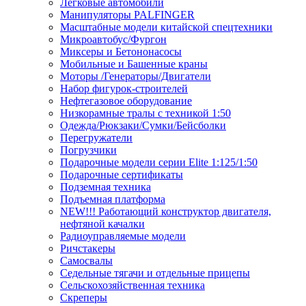
Легковые автомобили
Манипуляторы PALFINGER
Масштабные модели китайской спецтехники
Микроавтобус/Фургон
Миксеры и Бетононасосы
Мобильные и Башенные краны
Моторы /Генераторы/Двигатели
Набор фигурок-строителей
Нефтегазовое оборудование
Низкорамные тралы с техникой 1:50
Одежда/Рюкзаки/Сумки/Бейсболки
Перегружатели
Погрузчики
Подарочные модели серии Elite 1:125/1:50
Подарочные сертификаты
Подземная техника
Подъемная платформа
NEW!!! Работающий конструктор двигателя,
нефтяной качалки
Радиоуправляемые модели
Ричстакеры
Самосвалы
Седельные тягачи и отдельные прицепы
Сельскохозяйственная техника
Скреперы