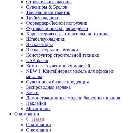
Строительные вагоны
Сувениры & Брелок
Трелевочный трактор
Трубоукладчики
Форвардер-Лесной погрузчик
Футляры и боксы для моделей
Харвестер-лесозаготовительная техника.
Штабелеукладчики
Экскаваторы
Экскаваторы-погрузчики
Конструктор строительной техники
USB-флеш
Комплект сувенирных моделей
NEW!!! Контейнерная мебель для офиса из
металла
Сувенирная бизнес продукция
Беспроводная зарядка
Бочки
Демонстрационные модели башенных кранов
Наклейки
Мотоциклы
О компании
Назад
О компании
О компании