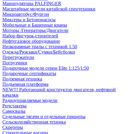
Манипуляторы PALFINGER
Масштабные модели китайской спецтехники
Микроавтобус/Фургон
Миксеры и Бетононасосы
Мобильные и Башенные краны
Моторы /Генераторы/Двигатели
Набор фигурок-строителей
Нефтегазовое оборудование
Низкорамные тралы с техникой 1:50
Одежда/Рюкзаки/Сумки/Бейсболки
Перегружатели
Погрузчики
Подарочные модели серии Elite 1:125/1:50
Подарочные сертификаты
Подземная техника
Подъемная платформа
NEW!!! Работающий конструктор двигателя, нефтяной
качалки
Радиоуправляемые модели
Ричстакеры
Самосвалы
Седельные тягачи и отдельные прицепы
Сельскохозяйственная техника
Скреперы
Строительные вагоны