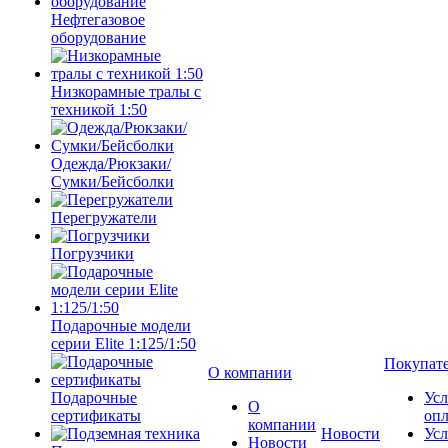
Нефтегазовое
оборудование
Низкорамные тралы с
техникой 1:50
Одежда/Рюкзаки/
Сумки/Бейсболки
Перегружатели
Погрузчики
Подарочные модели
серии Elite 1:125/1:50
Покупат
О компании
Подарочные
Усл
О
сертификаты
оп
компании
Новости
Усл
Новости