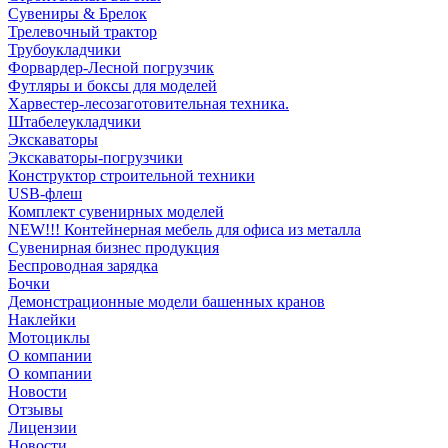
Сувениры & Брелок
Трелевочный трактор
Трубоукладчики
Форвардер-Лесной погрузчик
Футляры и боксы для моделей
Харвестер-лесозаготовительная техника.
Штабелеукладчики
Экскаваторы
Экскаваторы-погрузчики
Конструктор строительной техники
USB-флеш
Комплект сувенирных моделей
NEW!!! Контейнерная мебель для офиса из металла
Сувенирная бизнес продукция
Беспроводная зарядка
Бочки
Демонстрационные модели башенных кранов
Наклейки
Мотоциклы
О компании
О компании
Новости
Отзывы
Лицензии
Новости