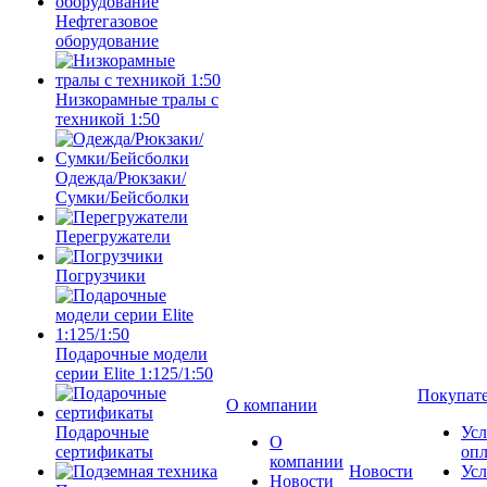
Нефтегазовое
оборудование
Низкорамные тралы с
техникой 1:50
Одежда/Рюкзаки/
Сумки/Бейсболки
Перегружатели
Погрузчики
Подарочные модели
серии Elite 1:125/1:50
Покупат
О компании
Подарочные
Усл
О
сертификаты
оп
компании
Новости
Усл
Новости