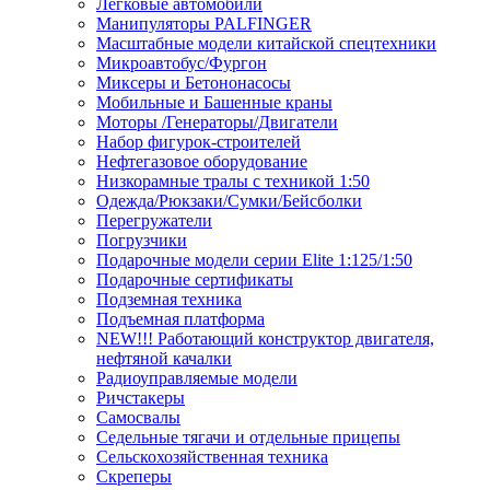
Легковые автомобили
Манипуляторы PALFINGER
Масштабные модели китайской спецтехники
Микроавтобус/Фургон
Миксеры и Бетононасосы
Мобильные и Башенные краны
Моторы /Генераторы/Двигатели
Набор фигурок-строителей
Нефтегазовое оборудование
Низкорамные тралы с техникой 1:50
Одежда/Рюкзаки/Сумки/Бейсболки
Перегружатели
Погрузчики
Подарочные модели серии Elite 1:125/1:50
Подарочные сертификаты
Подземная техника
Подъемная платформа
NEW!!! Работающий конструктор двигателя,
нефтяной качалки
Радиоуправляемые модели
Ричстакеры
Самосвалы
Седельные тягачи и отдельные прицепы
Сельскохозяйственная техника
Скреперы