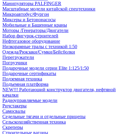
Манипуляторы PALFINGER
Масштабные модели китайской спецтехники
Микроавтобус/Фургон
Миксеры и Бетононасосы
Мобильные и Башенные краны
Моторы /Генераторы/Двигатели
Набор фигурок-строителей
Нефтегазовое оборудование
Низкорамные тралы с техникой 1:50
Одежда/Рюкзаки/Сумки/Бейсболки
Перегружатели
Погрузчики
Подарочные модели серии Elite 1:125/1:50
Подарочные сертификаты
Подземная техника
Подъемная платформа
NEW!!! Работающий конструктор двигателя, нефтяной
качалки
Радиоуправляемые модели
Ричстакеры
Самосвалы
Седельные тягачи и отдельные прицепы
Сельскохозяйственная техника
Скреперы
Строительные вагоны