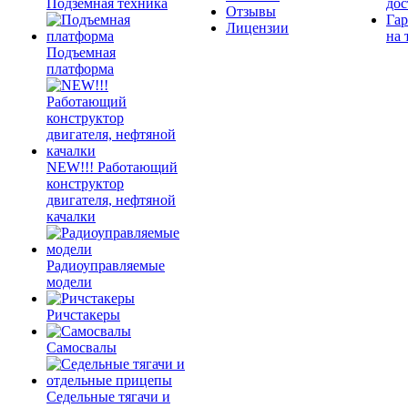
Подземная техника
дос
Отзывы
Гар
Лицензии
на 
Подъемная
платформа
NEW!!! Работающий
конструктор
двигателя, нефтяной
качалки
Радиоуправляемые
модели
Ричстакеры
Самосвалы
Седельные тягачи и