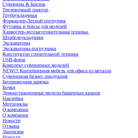
Сувениры & Брелок
Трелевочный трактор
Трубоукладчики
Форвардер-Лесной погрузчик
Футляры и боксы для моделей
Харвестер-лесозаготовительная техника.
Штабелеукладчики
Экскаваторы
Экскаваторы-погрузчики
Конструктор строительной техники
USB-флеш
Комплект сувенирных моделей
NEW!!! Контейнерная мебель для офиса из металла
Сувенирная бизнес продукция
Беспроводная зарядка
Бочки
Демонстрационные модели башенных кранов
Наклейки
Мотоциклы
О компании
О компании
Новости
Отзывы
Лицензии
Новости