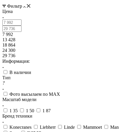
Фильтр
Цена
7 992
13 428
18 864
24 300
29 736
Информация:
В наличии
Тип
?
Фото высылаем по MAX
Масштаб модели
1 35
1 50
1 87
Бренд техники
Konecranes
Liebherr
Linde
Mammoet
Man