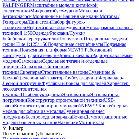
PALFINGER
Масштабные модели китайской
спецтехники
Микроавтобус/Фургон
Миксеры и
Бетононасосы
Мобильные и Башенные краны
Моторы /
Генераторы/Двигатели
Набор фигурок-
строителей
Нефтегазовое оборудование
Низкорамные тралы с
техникой 1:50
Одежда/Рюкзаки/Сумки/
Бейсболки
Перегружатели
Погрузчики
Подарочные модели
серии Elite 1:125/1:50
Подарочные сертификаты
Подземная
техника
Подъемная платформа
NEW!!! Работающий
конструктор двигателя, нефтяной качалки
Радиоуправляемые
модели
Самосвалы
Седельные тягачи и отдельные
прицепы
Сельскохозяйственная
техника
Скреперы
Строительные вагоны
Сувениры &
Брелок
Трелевочный трактор
Трубоукладчики
Форвардер-
Лесной погрузчик
Футляры и боксы для моделей
Харвестер-
лесозаготовительная
техника.
Штабелеукладчики
Экскаваторы
Экскаваторы-
погрузчики
Конструктор строительной техники
USB-
флеш
Комплект сувенирных моделей
NEW!!! Контейнерная
мебель для офиса из металла
Сувенирная бизнес
продукция
Беспроводная зарядка
Бочки
Демонстрационные
модели башенных кранов
Наклейки
Мотоциклы
Фильтр
По умолчанию (убывание)