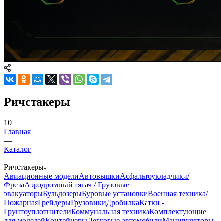
Ричстакеры
10
Главная
—
Каталог
—
Ричстакеры
Авиационные модели
Автовышки
Асфальтоукладчики/
Фреза
Аэродромный тягач / Грузовые
эвакуаторы
Бульдозеры
Буровые установки
Военная техника/
Пожарная
Грейдеры
Грузовики
Дробилка
Катки -
Грунтоуплотнители
Коммунальная техника
Комплектующие
для моделей
Контейнеры
Легковые автомобили
Манипуляторы