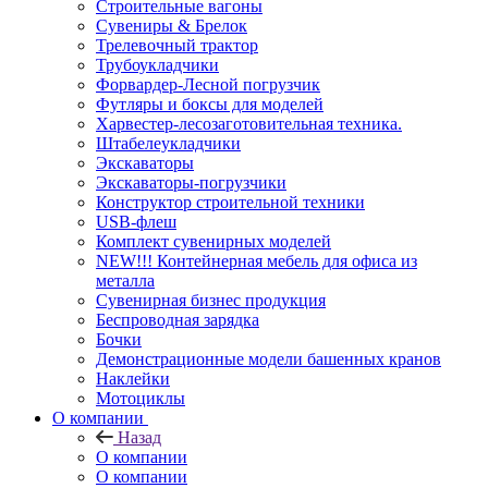
Строительные вагоны
Сувениры & Брелок
Трелевочный трактор
Трубоукладчики
Форвардер-Лесной погрузчик
Футляры и боксы для моделей
Харвестер-лесозаготовительная техника.
Штабелеукладчики
Экскаваторы
Экскаваторы-погрузчики
Конструктор строительной техники
USB-флеш
Комплект сувенирных моделей
NEW!!! Контейнерная мебель для офиса из
металла
Сувенирная бизнес продукция
Беспроводная зарядка
Бочки
Демонстрационные модели башенных кранов
Наклейки
Мотоциклы
О компании
Назад
О компании
О компании