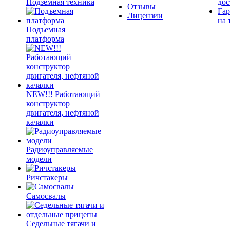
Подземная техника
дос
Отзывы
Гар
Лицензии
на 
Подъемная
платформа
NEW!!! Работающий
конструктор
двигателя, нефтяной
качалки
Радиоуправляемые
модели
Ричстакеры
Самосвалы
Седельные тягачи и