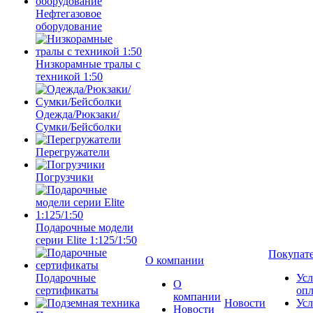
Нефтегазовое
оборудование
Низкорамные тралы с
техникой 1:50
Одежда/Рюкзаки/
Сумки/Бейсболки
Перегружатели
Погрузчики
Подарочные модели
серии Elite 1:125/1:50
Покупат
О компании
Подарочные
Усл
О
сертификаты
оп
компании
Новости
Усл
Новости