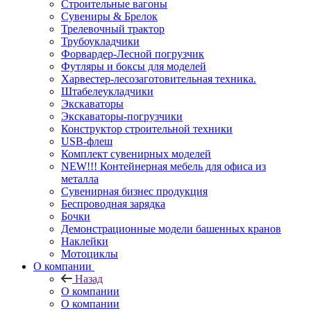
Строительные вагоны
Сувениры & Брелок
Трелевочный трактор
Трубоукладчики
Форвардер-Лесной погрузчик
Футляры и боксы для моделей
Харвестер-лесозаготовительная техника.
Штабелеукладчики
Экскаваторы
Экскаваторы-погрузчики
Конструктор строительной техники
USB-флеш
Комплект сувенирных моделей
NEW!!! Контейнерная мебель для офиса из
металла
Сувенирная бизнес продукция
Беспроводная зарядка
Бочки
Демонстрационные модели башенных кранов
Наклейки
Мотоциклы
О компании
Назад
О компании
О компании