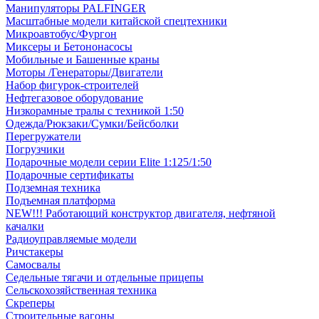
Манипуляторы PALFINGER
Масштабные модели китайской спецтехники
Микроавтобус/Фургон
Миксеры и Бетононасосы
Мобильные и Башенные краны
Моторы /Генераторы/Двигатели
Набор фигурок-строителей
Нефтегазовое оборудование
Низкорамные тралы с техникой 1:50
Одежда/Рюкзаки/Сумки/Бейсболки
Перегружатели
Погрузчики
Подарочные модели серии Elite 1:125/1:50
Подарочные сертификаты
Подземная техника
Подъемная платформа
NEW!!! Работающий конструктор двигателя, нефтяной
качалки
Радиоуправляемые модели
Ричстакеры
Самосвалы
Седельные тягачи и отдельные прицепы
Сельскохозяйственная техника
Скреперы
Строительные вагоны