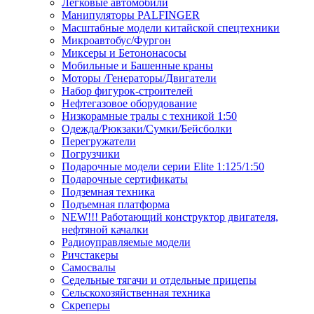
Легковые автомобили
Манипуляторы PALFINGER
Масштабные модели китайской спецтехники
Микроавтобус/Фургон
Миксеры и Бетононасосы
Мобильные и Башенные краны
Моторы /Генераторы/Двигатели
Набор фигурок-строителей
Нефтегазовое оборудование
Низкорамные тралы с техникой 1:50
Одежда/Рюкзаки/Сумки/Бейсболки
Перегружатели
Погрузчики
Подарочные модели серии Elite 1:125/1:50
Подарочные сертификаты
Подземная техника
Подъемная платформа
NEW!!! Работающий конструктор двигателя,
нефтяной качалки
Радиоуправляемые модели
Ричстакеры
Самосвалы
Седельные тягачи и отдельные прицепы
Сельскохозяйственная техника
Скреперы