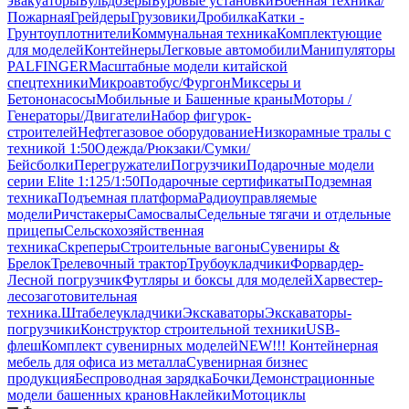
эвакуаторы
Бульдозеры
Буровые установки
Военная техника/
Пожарная
Грейдеры
Грузовики
Дробилка
Катки -
Грунтоуплотнители
Коммунальная техника
Комплектующие
для моделей
Контейнеры
Легковые автомобили
Манипуляторы
PALFINGER
Масштабные модели китайской
спецтехники
Микроавтобус/Фургон
Миксеры и
Бетононасосы
Мобильные и Башенные краны
Моторы /
Генераторы/Двигатели
Набор фигурок-
строителей
Нефтегазовое оборудование
Низкорамные тралы с
техникой 1:50
Одежда/Рюкзаки/Сумки/
Бейсболки
Перегружатели
Погрузчики
Подарочные модели
серии Elite 1:125/1:50
Подарочные сертификаты
Подземная
техника
Подъемная платформа
Радиоуправляемые
модели
Ричстакеры
Самосвалы
Седельные тягачи и отдельные
прицепы
Сельскохозяйственная
техника
Скреперы
Строительные вагоны
Сувениры &
Брелок
Трелевочный трактор
Трубоукладчики
Форвардер-
Лесной погрузчик
Футляры и боксы для моделей
Харвестер-
лесозаготовительная
техника.
Штабелеукладчики
Экскаваторы
Экскаваторы-
погрузчики
Конструктор строительной техники
USB-
флеш
Комплект сувенирных моделей
NEW!!! Контейнерная
мебель для офиса из металла
Сувенирная бизнес
продукция
Беспроводная зарядка
Бочки
Демонстрационные
модели башенных кранов
Наклейки
Мотоциклы