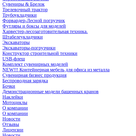
Сувениры & Брелок
Трелевочный трактор
Трубоукладчики
Форвардер-Лесной погрузчик
Футляры и боксы для моделей
Харвестер-лесозаготовительная техника.
Штабелеукладчики
Экскаваторы
Экскаваторы-погрузчики
Конструктор строительной техники
USB-флеш
Комплект сувенирных моделей
NEW!!! Контейнерная мебель для офиса из металла
Сувенирная бизнес продукция
Беспроводная зарядка
Бочки
Демонстрационные модели башенных кранов
Наклейки
Мотоциклы
О компании
О компании
Новости
Отзывы
Лицензии
Новости