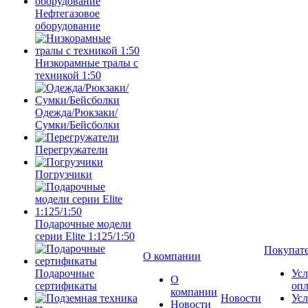
Нефтегазовое
оборудование
Низкорамные тралы с
техникой 1:50
Одежда/Рюкзаки/
Сумки/Бейсболки
Перегружатели
Погрузчики
Подарочные модели
серии Elite 1:125/1:50
Покупат
О компании
Подарочные
Усл
О
сертификаты
оп
компании
Новости
Усл
Новости