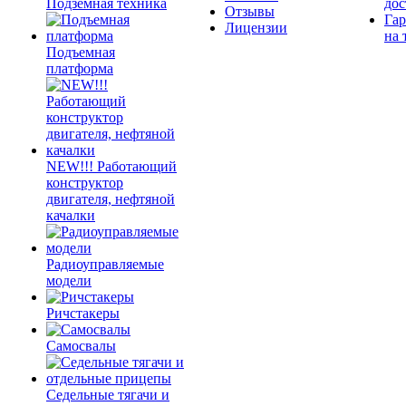
Подземная техника
дос
Отзывы
Гар
Лицензии
на 
Подъемная
платформа
NEW!!! Работающий
конструктор
двигателя, нефтяной
качалки
Радиоуправляемые
модели
Ричстакеры
Самосвалы
Седельные тягачи и