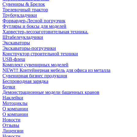
Сувениры & Брелок
Трелевочный трактор
Трубоукладчики
Форвардер-Лесной погрузчик
Футляры и боксы для моделей
Харвестер-лесозаготовительная техника.
Штабелеукладчики
Экскаваторы
Экскаваторы-погрузчики
Конструктор строительной техники
USB-флеш
Комплект сувенирных моделей
NEW!!! Контейнерная мебель для офиса из металла
Сувенирная бизнес продукция
Беспроводная зарядка
Бочки
Демонстрационные модели башенных кранов
Наклейки
Мотоциклы
О компании
О компании
Новости
Отзывы
Лицензии
Новости