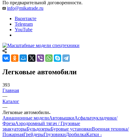
По предварительной договоренности.
info@mikatrade.ru
Вконтакте
Telegram
YouTube
Легковые автомобили
393
Главная
—
Каталог
—
Легковые автомобили
Авиационные модели
Автовышки
Асфальтоукладчики/
Фреза
Аэродромный тягач / Грузовые
эвакуаторы
Бульдозеры
Буровые установки
Военная техника/
Пожарная
Грейдеры
Грузовики
Дробилка
Катки -