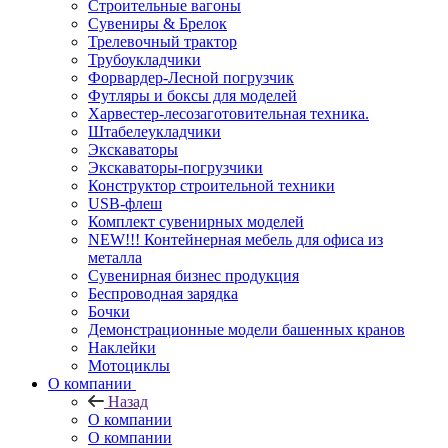
Строительные вагоны
Сувениры & Брелок
Трелевочный трактор
Трубоукладчики
Форвардер-Лесной погрузчик
Футляры и боксы для моделей
Харвестер-лесозаготовительная техника.
Штабелеукладчики
Экскаваторы
Экскаваторы-погрузчики
Конструктор строительной техники
USB-флеш
Комплект сувенирных моделей
NEW!!! Контейнерная мебель для офиса из
металла
Сувенирная бизнес продукция
Беспроводная зарядка
Бочки
Демонстрационные модели башенных кранов
Наклейки
Мотоциклы
О компании
Назад
О компании
О компании