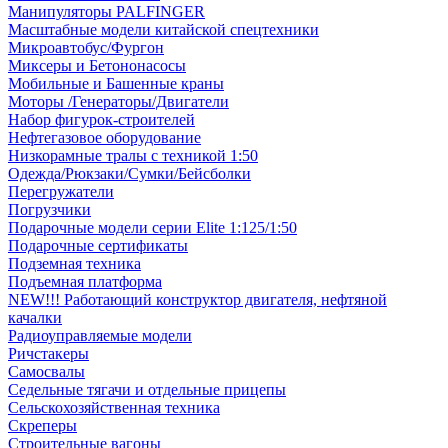
Манипуляторы PALFINGER
Масштабные модели китайской спецтехники
Микроавтобус/Фургон
Миксеры и Бетононасосы
Мобильные и Башенные краны
Моторы /Генераторы/Двигатели
Набор фигурок-строителей
Нефтегазовое оборудование
Низкорамные тралы с техникой 1:50
Одежда/Рюкзаки/Сумки/Бейсболки
Перегружатели
Погрузчики
Подарочные модели серии Elite 1:125/1:50
Подарочные сертификаты
Подземная техника
Подъемная платформа
NEW!!! Работающий конструктор двигателя, нефтяной
качалки
Радиоуправляемые модели
Ричстакеры
Самосвалы
Седельные тягачи и отдельные прицепы
Сельскохозяйственная техника
Скреперы
Строительные вагоны