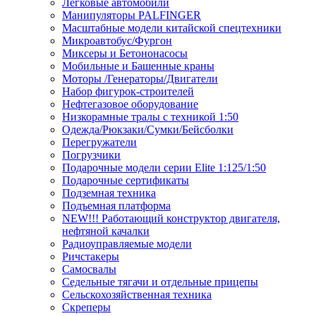
Легковые автомобили
Манипуляторы PALFINGER
Масштабные модели китайской спецтехники
Микроавтобус/Фургон
Миксеры и Бетононасосы
Мобильные и Башенные краны
Моторы /Генераторы/Двигатели
Набор фигурок-строителей
Нефтегазовое оборудование
Низкорамные тралы с техникой 1:50
Одежда/Рюкзаки/Сумки/Бейсболки
Перегружатели
Погрузчики
Подарочные модели серии Elite 1:125/1:50
Подарочные сертификаты
Подземная техника
Подъемная платформа
NEW!!! Работающий конструктор двигателя,
нефтяной качалки
Радиоуправляемые модели
Ричстакеры
Самосвалы
Седельные тягачи и отдельные прицепы
Сельскохозяйственная техника
Скреперы