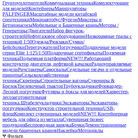
Грунтоуплотнители
Коммунальная техника
Комплектующие
для моделей
Контейнеры
Манипуляторы
PALFINGER
Масштабные модели китайской
спецтехники
Микроавтобус/Фургон
Миксеры и
Бетононасосы
Мобильные и Башенные краны
Моторы /
Генераторы/Двигатели
Набор фигурок-
строителей
Нефтегазовое оборудование
Низкорамные тралы с
техникой 1:50
Одежда/Рюкзаки/Сумки/
Бейсболки
Перегружатели
Погрузчики
Подарочные модели
серии Elite 1:125/1:50
Подарочные сертификаты
Подземная
техника
Подъемная платформа
NEW!!! Работающий
конструктор двигателя, нефтяной качалки
Радиоуправляемые
модели
Ричстакеры
Самосвалы
Седельные тягачи и отдельные
прицепы
Сельскохозяйственная
техника
Скреперы
Строительные вагоны
Сувениры &
Брелок
Трелевочный трактор
Трубоукладчики
Форвардер-
Лесной погрузчик
Футляры и боксы для моделей
Харвестер-
лесозаготовительная
техника.
Штабелеукладчики
Экскаваторы
Экскаваторы-
погрузчики
Конструктор строительной техники
USB-
флеш
Комплект сувенирных моделей
NEW!!! Контейнерная
мебель для офиса из металла
Сувенирная бизнес
продукция
Беспроводная зарядка
Бочки
Демонстрационные
модели башенных кранов
Наклейки
Мотоциклы
Фильтр