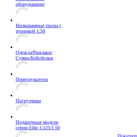
оборудование
Низкорамные тралы с
техникой 1:50
Одежда/Рюкзаки/
Сумки/Бейсболки
Перегружатели
Погрузчики
Подарочные модели
серии Elite 1:125/1:50
Покупат