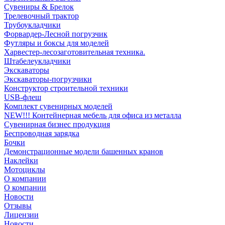
Сувениры & Брелок
Трелевочный трактор
Трубоукладчики
Форвардер-Лесной погрузчик
Футляры и боксы для моделей
Харвестер-лесозаготовительная техника.
Штабелеукладчики
Экскаваторы
Экскаваторы-погрузчики
Конструктор строительной техники
USB-флеш
Комплект сувенирных моделей
NEW!!! Контейнерная мебель для офиса из металла
Сувенирная бизнес продукция
Беспроводная зарядка
Бочки
Демонстрационные модели башенных кранов
Наклейки
Мотоциклы
О компании
О компании
Новости
Отзывы
Лицензии
Новости