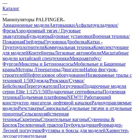
—
Каталог
—
Манипуляторы PALFINGER
Авиационные модели
Автовышки
Асфальтоукладчики/
Фреза
Аэродромный тягач / Грузовые
эвакуаторы
Бульдозеры
Буровые установки
Военная техника/
Пожарная
Грейдеры
Грузовики
Дробилка
Катки -
Грунтоуплотнители
Коммунальная техника
Комплектующие
для моделей
Контейнеры
Легковые автомобили
Масштабные
модели китайской спецтехники
Микроавтобус/
Фургон
Миксеры и Бетононасосы
Мобильные и Башенные
краны
Моторы /Генераторы/Двигатели
Набор фигурок-
строителей
Нефтегазовое оборудование
Низкорамные тралы с
техникой 1:50
Одежда/Рюкзаки/Сумки/
Бейсболки
Перегружатели
Погрузчики
Подарочные модели
серии Elite 1:125/1:50
Подарочные сертификаты
Подземная
техника
Подъемная платформа
NEW!!! Работающий
конструктор двигателя, нефтяной качалки
Радиоуправляемые
модели
Ричстакеры
Самосвалы
Седельные тягачи и отдельные
прицепы
Сельскохозяйственная
техника
Скреперы
Строительные вагоны
Сувениры &
Брелок
Трелевочный трактор
Трубоукладчики
Форвардер-
Лесной погрузчик
Футляры и боксы для моделей
Харвестер-
лесозаготовительная