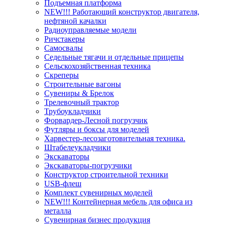
Подъемная платформа
NEW!!! Работающий конструктор двигателя,
нефтяной качалки
Радиоуправляемые модели
Ричстакеры
Самосвалы
Седельные тягачи и отдельные прицепы
Сельскохозяйственная техника
Скреперы
Строительные вагоны
Сувениры & Брелок
Трелевочный трактор
Трубоукладчики
Форвардер-Лесной погрузчик
Футляры и боксы для моделей
Харвестер-лесозаготовительная техника.
Штабелеукладчики
Экскаваторы
Экскаваторы-погрузчики
Конструктор строительной техники
USB-флеш
Комплект сувенирных моделей
NEW!!! Контейнерная мебель для офиса из
металла
Сувенирная бизнес продукция