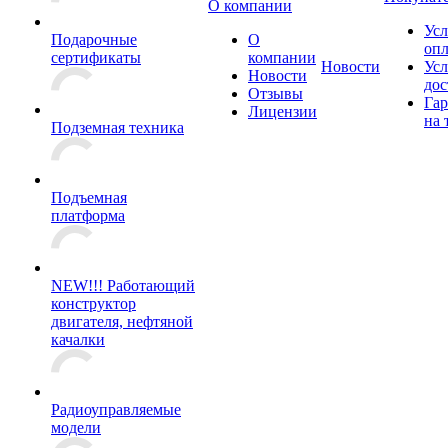
О компании
Усл
Подарочные
О
оп
сертификаты
компании
Новости
Усл
Новости
дос
Отзывы
Гар
Лицензии
на 
Подземная техника
Подъемная
платформа
NEW!!! Работающий
конструктор
двигателя, нефтяной
качалки
Радиоуправляемые
модели