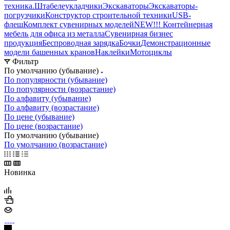
техника.
Штабелеукладчики
Экскаваторы
Экскаваторы-
погрузчики
Конструктор строительной техники
USB-
флеш
Комплект сувенирных моделей
NEW!!! Контейнерная
мебель для офиса из металла
Сувенирная бизнес
продукция
Беспроводная зарядка
Бочки
Демонстрационные
модели башенных кранов
Наклейки
Мотоциклы
Фильтр
По умолчанию (убывание)
По популярности (убывание)
По популярности (возрастание)
По алфавиту (убывание)
По алфавиту (возрастание)
По цене (убывание)
По цене (возрастание)
По умолчанию (убывание)
По умолчанию (возрастание)
Новинка