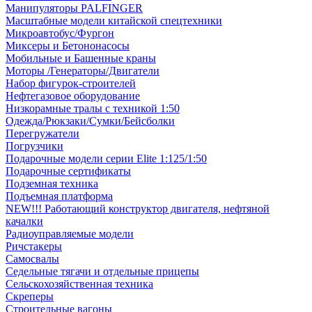
Манипуляторы PALFINGER
Масштабные модели китайской спецтехники
Микроавтобус/Фургон
Миксеры и Бетононасосы
Мобильные и Башенные краны
Моторы /Генераторы/Двигатели
Набор фигурок-строителей
Нефтегазовое оборудование
Низкорамные тралы с техникой 1:50
Одежда/Рюкзаки/Сумки/Бейсболки
Перегружатели
Погрузчики
Подарочные модели серии Elite 1:125/1:50
Подарочные сертификаты
Подземная техника
Подъемная платформа
NEW!!! Работающий конструктор двигателя, нефтяной
качалки
Радиоуправляемые модели
Ричстакеры
Самосвалы
Седельные тягачи и отдельные прицепы
Сельскохозяйственная техника
Скреперы
Строительные вагоны