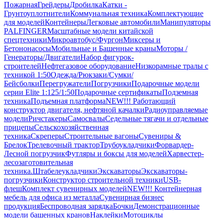
Пожарная
Грейдеры
Дробилка
Катки -
Грунтоуплотнители
Коммунальная техника
Комплектующие
для моделей
Контейнеры
Легковые автомобили
Манипуляторы
PALFINGER
Масштабные модели китайской
спецтехники
Микроавтобус/Фургон
Миксеры и
Бетононасосы
Мобильные и Башенные краны
Моторы /
Генераторы/Двигатели
Набор фигурок-
строителей
Нефтегазовое оборудование
Низкорамные тралы с
техникой 1:50
Одежда/Рюкзаки/Сумки/
Бейсболки
Перегружатели
Погрузчики
Подарочные модели
серии Elite 1:125/1:50
Подарочные сертификаты
Подземная
техника
Подъемная платформа
NEW!!! Работающий
конструктор двигателя, нефтяной качалки
Радиоуправляемые
модели
Ричстакеры
Самосвалы
Седельные тягачи и отдельные
прицепы
Сельскохозяйственная
техника
Скреперы
Строительные вагоны
Сувениры &
Брелок
Трелевочный трактор
Трубоукладчики
Форвардер-
Лесной погрузчик
Футляры и боксы для моделей
Харвестер-
лесозаготовительная
техника.
Штабелеукладчики
Экскаваторы
Экскаваторы-
погрузчики
Конструктор строительной техники
USB-
флеш
Комплект сувенирных моделей
NEW!!! Контейнерная
мебель для офиса из металла
Сувенирная бизнес
продукция
Беспроводная зарядка
Бочки
Демонстрационные
модели башенных кранов
Наклейки
Мотоциклы