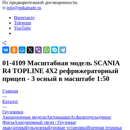
По предварительной договоренности.
info@mikatrade.ru
Вконтакте
Telegram
YouTube
01-4109 Масштабная модель SCANIA
R4 TOPLINE 4X2 рефрижераторный
прицеп - 3 осный в масштабе 1:50
Главная
—
Каталог
—
Грузовики
Авиационные модели
Автовышки
Асфальтоукладчики/
Фреза
Аэродромный тягач / Грузовые
эвакуаторы
Бульдозеры
Буровые установки
Военная техника/