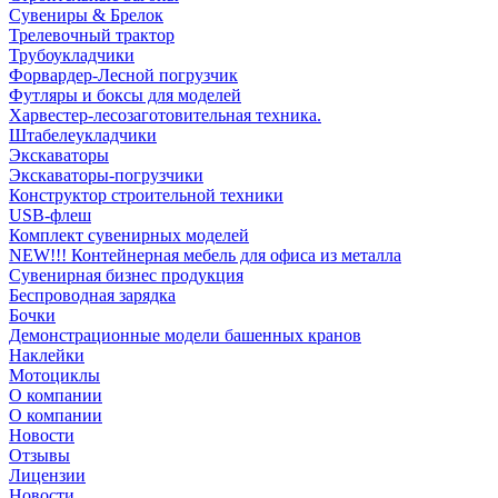
Сувениры & Брелок
Трелевочный трактор
Трубоукладчики
Форвардер-Лесной погрузчик
Футляры и боксы для моделей
Харвестер-лесозаготовительная техника.
Штабелеукладчики
Экскаваторы
Экскаваторы-погрузчики
Конструктор строительной техники
USB-флеш
Комплект сувенирных моделей
NEW!!! Контейнерная мебель для офиса из металла
Сувенирная бизнес продукция
Беспроводная зарядка
Бочки
Демонстрационные модели башенных кранов
Наклейки
Мотоциклы
О компании
О компании
Новости
Отзывы
Лицензии
Новости