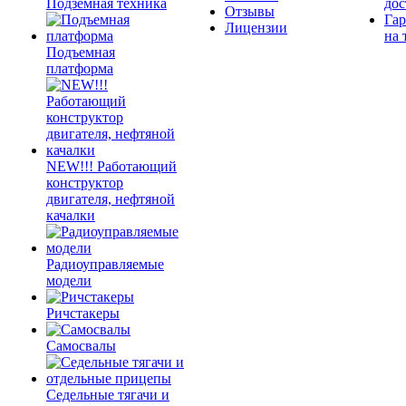
Подземная техника
дос
Отзывы
Гар
Лицензии
на 
Подъемная
платформа
NEW!!! Работающий
конструктор
двигателя, нефтяной
качалки
Радиоуправляемые
модели
Ричстакеры
Самосвалы
Седельные тягачи и