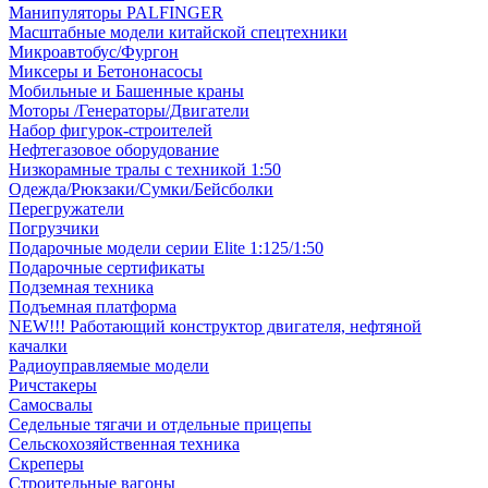
Манипуляторы PALFINGER
Масштабные модели китайской спецтехники
Микроавтобус/Фургон
Миксеры и Бетононасосы
Мобильные и Башенные краны
Моторы /Генераторы/Двигатели
Набор фигурок-строителей
Нефтегазовое оборудование
Низкорамные тралы с техникой 1:50
Одежда/Рюкзаки/Сумки/Бейсболки
Перегружатели
Погрузчики
Подарочные модели серии Elite 1:125/1:50
Подарочные сертификаты
Подземная техника
Подъемная платформа
NEW!!! Работающий конструктор двигателя, нефтяной
качалки
Радиоуправляемые модели
Ричстакеры
Самосвалы
Седельные тягачи и отдельные прицепы
Сельскохозяйственная техника
Скреперы
Строительные вагоны