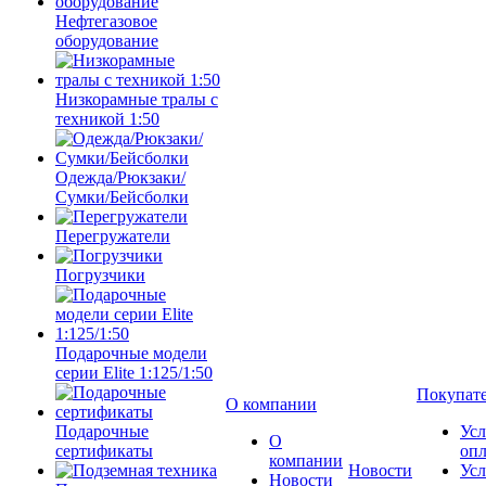
Нефтегазовое
оборудование
Низкорамные тралы с
техникой 1:50
Одежда/Рюкзаки/
Сумки/Бейсболки
Перегружатели
Погрузчики
Подарочные модели
серии Elite 1:125/1:50
Покупат
О компании
Подарочные
Усл
О
сертификаты
оп
компании
Новости
Усл
Новости