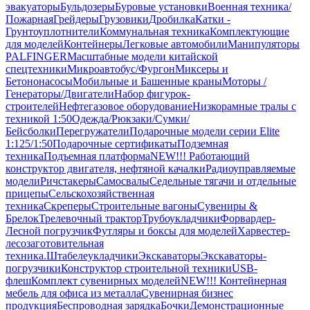
эвакуаторы
Бульдозеры
Буровые установки
Военная техника/
Пожарная
Грейдеры
Грузовики
Дробилка
Катки -
Грунтоуплотнители
Коммунальная техника
Комплектующие
для моделей
Контейнеры
Легковые автомобили
Манипуляторы
PALFINGER
Масштабные модели китайской
спецтехники
Микроавтобус/Фургон
Миксеры и
Бетононасосы
Мобильные и Башенные краны
Моторы /
Генераторы/Двигатели
Набор фигурок-
строителей
Нефтегазовое оборудование
Низкорамные тралы с
техникой 1:50
Одежда/Рюкзаки/Сумки/
Бейсболки
Перегружатели
Подарочные модели серии Elite
1:125/1:50
Подарочные сертификаты
Подземная
техника
Подъемная платформа
NEW!!! Работающий
конструктор двигателя, нефтяной качалки
Радиоуправляемые
модели
Ричстакеры
Самосвалы
Седельные тягачи и отдельные
прицепы
Сельскохозяйственная
техника
Скреперы
Строительные вагоны
Сувениры &
Брелок
Трелевочный трактор
Трубоукладчики
Форвардер-
Лесной погрузчик
Футляры и боксы для моделей
Харвестер-
лесозаготовительная
техника.
Штабелеукладчики
Экскаваторы
Экскаваторы-
погрузчики
Конструктор строительной техники
USB-
флеш
Комплект сувенирных моделей
NEW!!! Контейнерная
мебель для офиса из металла
Сувенирная бизнес
продукция
Беспроводная зарядка
Бочки
Демонстрационные