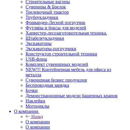
Строительные вагоны
Сувениры & Брелок
Трелевочный трактор
Трубоукладчики
Форвардер-Лесной погрузчик
Футляры и боксы для моделей
Харвестер-лесозаготовительная техника.
Штабелеукладчики
Экскаваторы
Экскаваторы-погрузчики
Конструктор строительной техники
USB-флеш
Комплект сувенирных моделей
NEW!!! Контейнерная мебель для офиса из
металла
Сувенирная бизнес продукция
Беспроводная зарядка
Бочки
Демонстрационные модели башенных кранов
Наклейки
Мотоциклы
О компании
Назад
О компании
О компании