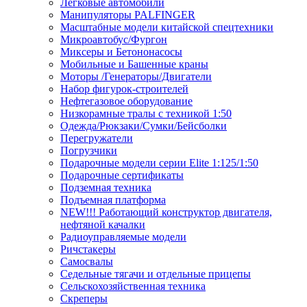
Легковые автомобили
Манипуляторы PALFINGER
Масштабные модели китайской спецтехники
Микроавтобус/Фургон
Миксеры и Бетононасосы
Мобильные и Башенные краны
Моторы /Генераторы/Двигатели
Набор фигурок-строителей
Нефтегазовое оборудование
Низкорамные тралы с техникой 1:50
Одежда/Рюкзаки/Сумки/Бейсболки
Перегружатели
Погрузчики
Подарочные модели серии Elite 1:125/1:50
Подарочные сертификаты
Подземная техника
Подъемная платформа
NEW!!! Работающий конструктор двигателя,
нефтяной качалки
Радиоуправляемые модели
Ричстакеры
Самосвалы
Седельные тягачи и отдельные прицепы
Сельскохозяйственная техника
Скреперы