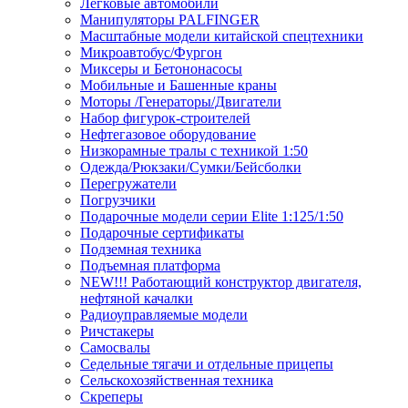
Легковые автомобили
Манипуляторы PALFINGER
Масштабные модели китайской спецтехники
Микроавтобус/Фургон
Миксеры и Бетононасосы
Мобильные и Башенные краны
Моторы /Генераторы/Двигатели
Набор фигурок-строителей
Нефтегазовое оборудование
Низкорамные тралы с техникой 1:50
Одежда/Рюкзаки/Сумки/Бейсболки
Перегружатели
Погрузчики
Подарочные модели серии Elite 1:125/1:50
Подарочные сертификаты
Подземная техника
Подъемная платформа
NEW!!! Работающий конструктор двигателя,
нефтяной качалки
Радиоуправляемые модели
Ричстакеры
Самосвалы
Седельные тягачи и отдельные прицепы
Сельскохозяйственная техника
Скреперы