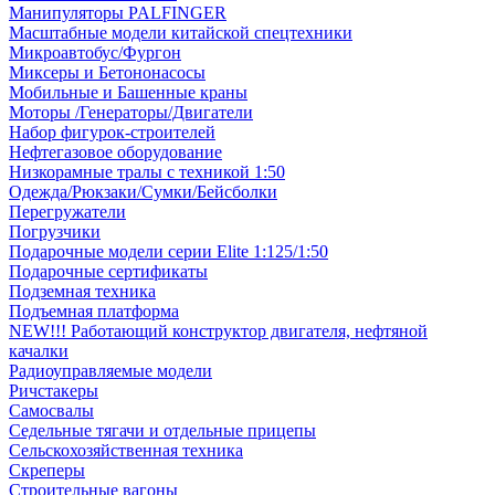
Манипуляторы PALFINGER
Масштабные модели китайской спецтехники
Микроавтобус/Фургон
Миксеры и Бетононасосы
Мобильные и Башенные краны
Моторы /Генераторы/Двигатели
Набор фигурок-строителей
Нефтегазовое оборудование
Низкорамные тралы с техникой 1:50
Одежда/Рюкзаки/Сумки/Бейсболки
Перегружатели
Погрузчики
Подарочные модели серии Elite 1:125/1:50
Подарочные сертификаты
Подземная техника
Подъемная платформа
NEW!!! Работающий конструктор двигателя, нефтяной
качалки
Радиоуправляемые модели
Ричстакеры
Самосвалы
Седельные тягачи и отдельные прицепы
Сельскохозяйственная техника
Скреперы
Строительные вагоны