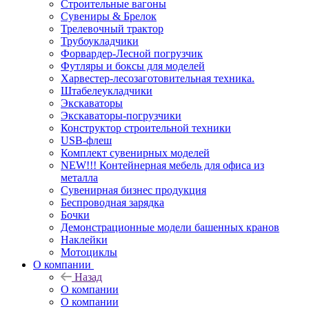
Строительные вагоны
Сувениры & Брелок
Трелевочный трактор
Трубоукладчики
Форвардер-Лесной погрузчик
Футляры и боксы для моделей
Харвестер-лесозаготовительная техника.
Штабелеукладчики
Экскаваторы
Экскаваторы-погрузчики
Конструктор строительной техники
USB-флеш
Комплект сувенирных моделей
NEW!!! Контейнерная мебель для офиса из
металла
Сувенирная бизнес продукция
Беспроводная зарядка
Бочки
Демонстрационные модели башенных кранов
Наклейки
Мотоциклы
О компании
Назад
О компании
О компании