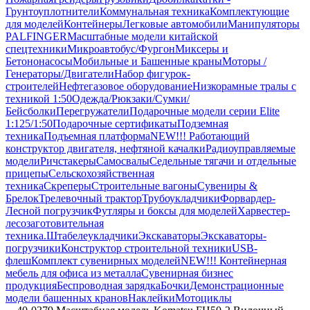
Грунтоуплотнители
Коммунальная техника
Комплектующие
для моделей
Контейнеры
Легковые автомобили
Манипуляторы
PALFINGER
Масштабные модели китайской
спецтехники
Микроавтобус/Фургон
Миксеры и
Бетононасосы
Мобильные и Башенные краны
Моторы /
Генераторы/Двигатели
Набор фигурок-
строителей
Нефтегазовое оборудование
Низкорамные тралы с
техникой 1:50
Одежда/Рюкзаки/Сумки/
Бейсболки
Перегружатели
Подарочные модели серии Elite
1:125/1:50
Подарочные сертификаты
Подземная
техника
Подъемная платформа
NEW!!! Работающий
конструктор двигателя, нефтяной качалки
Радиоуправляемые
модели
Ричстакеры
Самосвалы
Седельные тягачи и отдельные
прицепы
Сельскохозяйственная
техника
Скреперы
Строительные вагоны
Сувениры &
Брелок
Трелевочный трактор
Трубоукладчики
Форвардер-
Лесной погрузчик
Футляры и боксы для моделей
Харвестер-
лесозаготовительная
техника.
Штабелеукладчики
Экскаваторы
Экскаваторы-
погрузчики
Конструктор строительной техники
USB-
флеш
Комплект сувенирных моделей
NEW!!! Контейнерная
мебель для офиса из металла
Сувенирная бизнес
продукция
Беспроводная зарядка
Бочки
Демонстрационные
модели башенных кранов
Наклейки
Мотоциклы