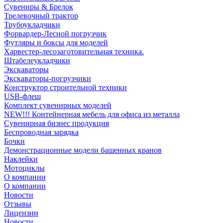
Сувениры & Брелок
Трелевочный трактор
Трубоукладчики
Форвардер-Лесной погрузчик
Футляры и боксы для моделей
Харвестер-лесозаготовительная техника.
Штабелеукладчики
Экскаваторы
Экскаваторы-погрузчики
Конструктор строительной техники
USB-флеш
Комплект сувенирных моделей
NEW!!! Контейнерная мебель для офиса из металла
Сувенирная бизнес продукция
Беспроводная зарядка
Бочки
Демонстрационные модели башенных кранов
Наклейки
Мотоциклы
О компании
О компании
Новости
Отзывы
Лицензии
Новости