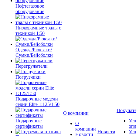
Нефтегазовое
оборудование
Низкорамные тралы с
техникой 1:50
Одежда/Рюкзаки/
Сумки/Бейсболки
Перегружатели
Погрузчики
Подарочные модели
серии Elite 1:125/1:50
Покупат
О компании
Подарочные
Усл
О
сертификаты
оп
компании
Новости
Усл
Новости