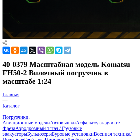
40-0379 Масштабная модель Komatsu
FH50-2 Вилочный погрузчик в
масштабе 1:24
Главная
—
Каталог
—
Погрузчики
Авиационные модели
Автовышки
Асфальтоукладчики/
Фреза
Аэродромный тягач / Грузовые
эвакуаторы
Бульдозеры
Буровые установки
Военная техника/
Пожарная
Грейдеры
Грузовики
Дробилка
Катки -