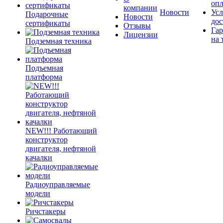
оп
компании
Новости
Усл
Подарочные
Новости
дос
сертификаты
Отзывы
Гар
Лицензии
на 
Подземная техника
Подъемная
платформа
NEW!!! Работающий
конструктор
двигателя, нефтяной
качалки
Радиоуправляемые
модели
Ричстакеры