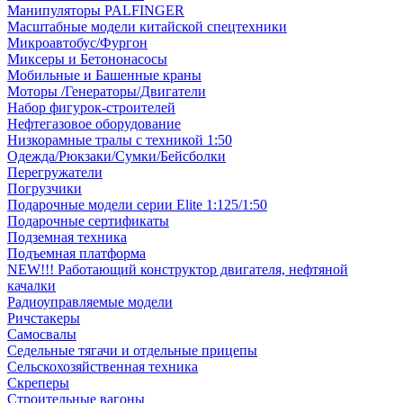
Манипуляторы PALFINGER
Масштабные модели китайской спецтехники
Микроавтобус/Фургон
Миксеры и Бетононасосы
Мобильные и Башенные краны
Моторы /Генераторы/Двигатели
Набор фигурок-строителей
Нефтегазовое оборудование
Низкорамные тралы с техникой 1:50
Одежда/Рюкзаки/Сумки/Бейсболки
Перегружатели
Погрузчики
Подарочные модели серии Elite 1:125/1:50
Подарочные сертификаты
Подземная техника
Подъемная платформа
NEW!!! Работающий конструктор двигателя, нефтяной
качалки
Радиоуправляемые модели
Ричстакеры
Самосвалы
Седельные тягачи и отдельные прицепы
Сельскохозяйственная техника
Скреперы
Строительные вагоны