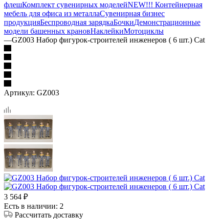
флеш
Комплект сувенирных моделей
NEW!!! Контейнерная
мебель для офиса из металла
Сувенирная бизнес
продукция
Беспроводная зарядка
Бочки
Демонстрационные
модели башенных кранов
Наклейки
Мотоциклы
—
GZ003 Набор фигурок-строителей инженеров ( 6 шт.) Cat
Артикул:
GZ003
3 564
₽
Есть в наличии: 2
Рассчитать доставку