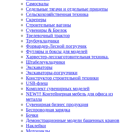
Самосвалы
Седельные тягачи и отдельные прицепы
Сельскохозяйственная техника
Скреперы
Строительные вагоны
Сувениры & Брелок
Трелевочный трактор
Трубоукладчики
Форвардер-Лесной погрузчик
Футляры и боксы для моделей
Харвестер-лесозаготовительная техника.
Штабелеукладчики
Экскаваторы
Экскаваторы-погрузчики
Конструктор строительной техники
USB-флеш
Комплект сувенирных моделей
NEW!!! Контейнерная мебель для офиса из
металла
Сувенирная бизнес продукция
Беспроводная зарядка
Бочки
Демонстрационные модели башенных кранов
Наклейки
Мотоциклы