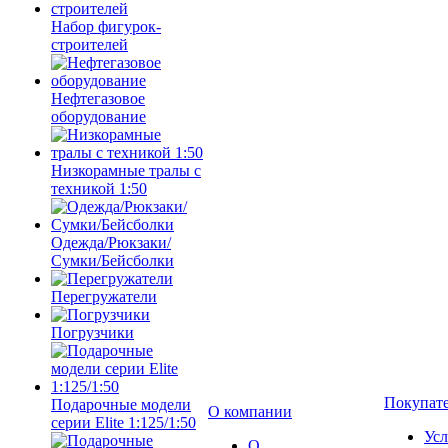
Набор фигурок-
строителей
Нефтегазовое
оборудование
Низкорамные тралы с
техникой 1:50
Одежда/Рюкзаки/
Сумки/Бейсболки
Перегружатели
Погрузчики
Покупат
Подарочные модели
О компании
серии Elite 1:125/1:50
Усл
О