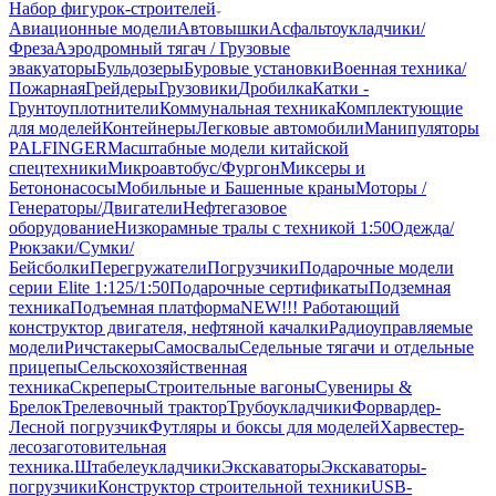
Набор фигурок-строителей
Авиационные модели
Автовышки
Асфальтоукладчики/
Фреза
Аэродромный тягач / Грузовые
эвакуаторы
Бульдозеры
Буровые установки
Военная техника/
Пожарная
Грейдеры
Грузовики
Дробилка
Катки -
Грунтоуплотнители
Коммунальная техника
Комплектующие
для моделей
Контейнеры
Легковые автомобили
Манипуляторы
PALFINGER
Масштабные модели китайской
спецтехники
Микроавтобус/Фургон
Миксеры и
Бетононасосы
Мобильные и Башенные краны
Моторы /
Генераторы/Двигатели
Нефтегазовое
оборудование
Низкорамные тралы с техникой 1:50
Одежда/
Рюкзаки/Сумки/
Бейсболки
Перегружатели
Погрузчики
Подарочные модели
серии Elite 1:125/1:50
Подарочные сертификаты
Подземная
техника
Подъемная платформа
NEW!!! Работающий
конструктор двигателя, нефтяной качалки
Радиоуправляемые
модели
Ричстакеры
Самосвалы
Седельные тягачи и отдельные
прицепы
Сельскохозяйственная
техника
Скреперы
Строительные вагоны
Сувениры &
Брелок
Трелевочный трактор
Трубоукладчики
Форвардер-
Лесной погрузчик
Футляры и боксы для моделей
Харвестер-
лесозаготовительная
техника.
Штабелеукладчики
Экскаваторы
Экскаваторы-
погрузчики
Конструктор строительной техники
USB-