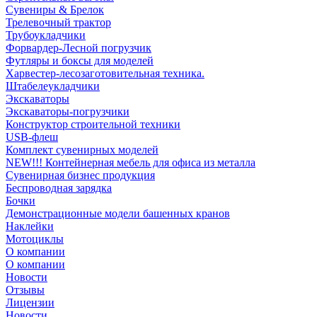
Сувениры & Брелок
Трелевочный трактор
Трубоукладчики
Форвардер-Лесной погрузчик
Футляры и боксы для моделей
Харвестер-лесозаготовительная техника.
Штабелеукладчики
Экскаваторы
Экскаваторы-погрузчики
Конструктор строительной техники
USB-флеш
Комплект сувенирных моделей
NEW!!! Контейнерная мебель для офиса из металла
Сувенирная бизнес продукция
Беспроводная зарядка
Бочки
Демонстрационные модели башенных кранов
Наклейки
Мотоциклы
О компании
О компании
Новости
Отзывы
Лицензии
Новости