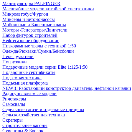
Манипуляторы PALFINGER
Масштабные модели китайской спецтехники
Микроавтобус/Фургон
Миксеры и Бетононасосы
Мобильные и Башенные краны
Моторы /Генераторы/Двигатели
Набор фигурок-строителей
Нефтегазовое оборудование
Низкорамные тралы с техникой 1:50
Одежда/Рюкзаки/Сумки/Бейсболки
Перегружатели
Погрузчики
Подарочные модели серии Elite 1:125/1:50
Подарочные сертификаты
Подземная техника
Подъемная платформа
NEW!!! Работающий конструктор двигателя, нефтяной качалки
Радиоуправляемые модели
Ричстакеры
Самосвалы
Седельные тягачи и отдельные прицепы
Сельскохозяйственная техника
Скреперы
Строительные вагоны
Сувениры & Брелок