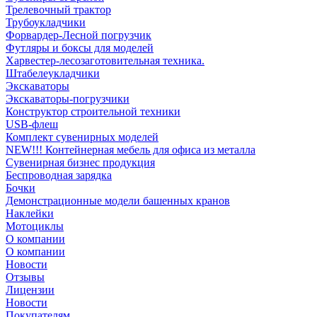
Трелевочный трактор
Трубоукладчики
Форвардер-Лесной погрузчик
Футляры и боксы для моделей
Харвестер-лесозаготовительная техника.
Штабелеукладчики
Экскаваторы
Экскаваторы-погрузчики
Конструктор строительной техники
USB-флеш
Комплект сувенирных моделей
NEW!!! Контейнерная мебель для офиса из металла
Сувенирная бизнес продукция
Беспроводная зарядка
Бочки
Демонстрационные модели башенных кранов
Наклейки
Мотоциклы
О компании
О компании
Новости
Отзывы
Лицензии
Новости
Покупателям