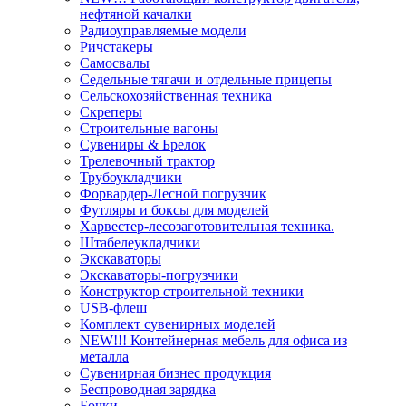
нефтяной качалки
Радиоуправляемые модели
Ричстакеры
Самосвалы
Седельные тягачи и отдельные прицепы
Сельскохозяйственная техника
Скреперы
Строительные вагоны
Сувениры & Брелок
Трелевочный трактор
Трубоукладчики
Форвардер-Лесной погрузчик
Футляры и боксы для моделей
Харвестер-лесозаготовительная техника.
Штабелеукладчики
Экскаваторы
Экскаваторы-погрузчики
Конструктор строительной техники
USB-флеш
Комплект сувенирных моделей
NEW!!! Контейнерная мебель для офиса из
металла
Сувенирная бизнес продукция
Беспроводная зарядка
Бочки