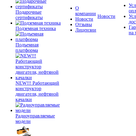
Усл
О
оп
Подарочные
компании
Новости
Усл
сертификаты
Новости
дос
Отзывы
Гар
Подземная техника
Лицензии
на 
Подъемная
платформа
NEW!!! Работающий
конструктор
двигателя, нефтяной
качалки
Радиоуправляемые
модели