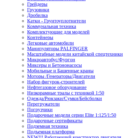
Грейдеры
Грузовики
Дробилка
Катки - Грунтоуплотнители
Коммунальная техника
Комплектующие для моделей
Контейнеры
Легковые автомобили
Манипуляторы PALFINGER
Масштабные модели китайской спецтехники
Микроавтобус/Фургон
Миксеры и Бетононасосы
Мобильные и Башенные краны
Моторы /Генераторы/Двигатели
Набор фигурок-строителей
Нефтегазовое оборудование
Низкорамные тралы с техникой 1:50
Одежда/Рюкзаки/Сумки/Бейсболки
Перегружатели
Погрузчики
Подарочные модели серии Elite 1:125/1:50
Подарочные сертификаты
Подземная техника
Подъемная платформа
NEW!!! Работающий конструктор двигателя,