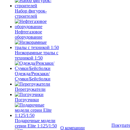
Набор фигурок-
строителей
Нефтегазовое
оборудование
Низкорамные тралы с
техникой 1:50
Одежда/Рюкзаки/
Сумки/Бейсболки
Перегружатели
Погрузчики
Подарочные модели
Покупат
серии Elite 1:125/1:50
О компании