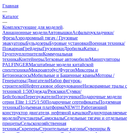
Главная
—
Каталог
—
Комплектующие для моделей
Авиационные модели
Автовышки
Асфальтоукладчики/
Фреза
Аэродромный тягач / Грузовые
эвакуаторы
Бульдозеры
Буровые установки
Военная техника/
Пожарная
Грейдеры
Грузовики
Дробилка
Катки -
Грунтоуплотнители
Коммунальная
техника
Контейнеры
Легковые автомобили
Манипуляторы
PALFINGER
Масштабные модели китайской
спецтехники
Микроавтобус/Фургон
Миксеры и
Бетононасосы
Мобильные и Башенные краны
Моторы /
Генераторы/Двигатели
Набор фигурок-
строителей
Нефтегазовое оборудование
Низкорамные тралы с
техникой 1:50
Одежда/Рюкзаки/Сумки/
Бейсболки
Перегружатели
Погрузчики
Подарочные модели
серии Elite 1:125/1:50
Подарочные сертификаты
Подземная
техника
Подъемная платформа
NEW!!! Работающий
конструктор двигателя, нефтяной качалки
Радиоуправляемые
модели
Ричстакеры
Самосвалы
Седельные тягачи и отдельные
прицепы
Сельскохозяйственная
техника
Скреперы
Строительные вагоны
Сувениры &