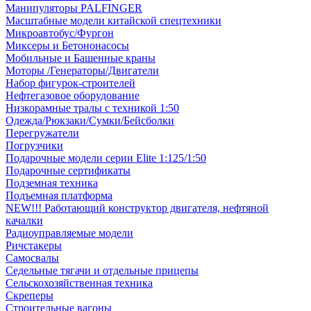
Манипуляторы PALFINGER
Масштабные модели китайской спецтехники
Микроавтобус/Фургон
Миксеры и Бетононасосы
Мобильные и Башенные краны
Моторы /Генераторы/Двигатели
Набор фигурок-строителей
Нефтегазовое оборудование
Низкорамные тралы с техникой 1:50
Одежда/Рюкзаки/Сумки/Бейсболки
Перегружатели
Погрузчики
Подарочные модели серии Elite 1:125/1:50
Подарочные сертификаты
Подземная техника
Подъемная платформа
NEW!!! Работающий конструктор двигателя, нефтяной
качалки
Радиоуправляемые модели
Ричстакеры
Самосвалы
Седельные тягачи и отдельные прицепы
Сельскохозяйственная техника
Скреперы
Строительные вагоны