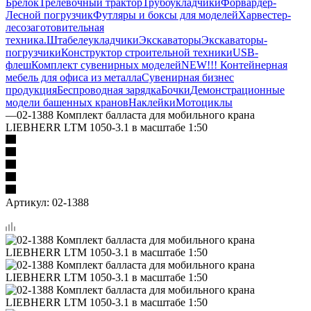
Брелок
Трелевочный трактор
Трубоукладчики
Форвардер-
Лесной погрузчик
Футляры и боксы для моделей
Харвестер-
лесозаготовительная
техника.
Штабелеукладчики
Экскаваторы
Экскаваторы-
погрузчики
Конструктор строительной техники
USB-
флеш
Комплект сувенирных моделей
NEW!!! Контейнерная
мебель для офиса из металла
Сувенирная бизнес
продукция
Беспроводная зарядка
Бочки
Демонстрационные
модели башенных кранов
Наклейки
Мотоциклы
—
02-1388 Комплект балласта для мобильного крана
LIEBHERR LTM 1050-3.1 в масштабе 1:50
Артикул:
02-1388