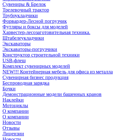
Сувениры & Брелок
Трелевочный трактор
Трубоукладчики
Форвардер-Лесной погрузчик
Футляры и боксы для моделей
Харвестер-лесозаготовительная техника.
Штабелеукладчики
Экскаваторы
Экскаваторы-погрузчики
Конструктор строительной техники
USB-флеш
Комплект сувенирных моделей
NEW!!! Контейнерная мебель для офиса из металла
Сувенирная бизнес продукция
Беспроводная зарядка
Бочки
Демонстрационные модели башенных кранов
Наклейки
Мотоциклы
О компании
О компании
Новости
Отзывы
Лицензии
Новости