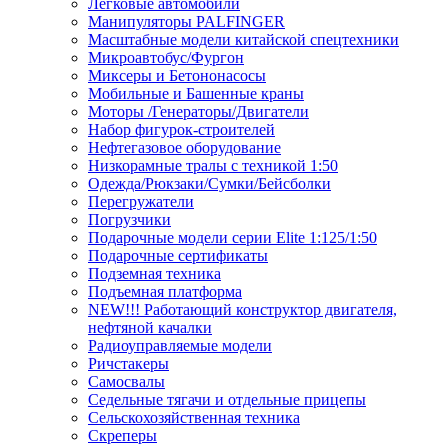
Легковые автомобили
Манипуляторы PALFINGER
Масштабные модели китайской спецтехники
Микроавтобус/Фургон
Миксеры и Бетононасосы
Мобильные и Башенные краны
Моторы /Генераторы/Двигатели
Набор фигурок-строителей
Нефтегазовое оборудование
Низкорамные тралы с техникой 1:50
Одежда/Рюкзаки/Сумки/Бейсболки
Перегружатели
Погрузчики
Подарочные модели серии Elite 1:125/1:50
Подарочные сертификаты
Подземная техника
Подъемная платформа
NEW!!! Работающий конструктор двигателя,
нефтяной качалки
Радиоуправляемые модели
Ричстакеры
Самосвалы
Седельные тягачи и отдельные прицепы
Сельскохозяйственная техника
Скреперы