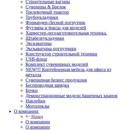
Строительные вагоны
Сувениры & Брелок
Трелевочный трактор
Трубоукладчики
Форвардер-Лесной погрузчик
Футляры и боксы для моделей
Харвестер-лесозаготовительная техника.
Штабелеукладчики
Экскаваторы
Экскаваторы-погрузчики
Конструктор строительной техники
USB-флеш
Комплект сувенирных моделей
NEW!!! Контейнерная мебель для офиса из
металла
Сувенирная бизнес продукция
Беспроводная зарядка
Бочки
Демонстрационные модели башенных кранов
Наклейки
Мотоциклы
О компании
Назад
О компании
О компании