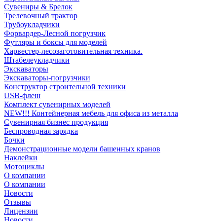
Сувениры & Брелок
Трелевочный трактор
Трубоукладчики
Форвардер-Лесной погрузчик
Футляры и боксы для моделей
Харвестер-лесозаготовительная техника.
Штабелеукладчики
Экскаваторы
Экскаваторы-погрузчики
Конструктор строительной техники
USB-флеш
Комплект сувенирных моделей
NEW!!! Контейнерная мебель для офиса из металла
Сувенирная бизнес продукция
Беспроводная зарядка
Бочки
Демонстрационные модели башенных кранов
Наклейки
Мотоциклы
О компании
О компании
Новости
Отзывы
Лицензии
Новости