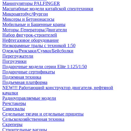
Манипуляторы PALFINGER
Масштабные модели китайской спецтехники
Микроавтобус/Фургон
Миксеры и Бетононасосы
Мобильные и Башенные краны
Моторы /Генераторы/Двигатели
Набор фигурок-строителей
Нефтегазовое оборудование
Низкорамные тралы с техникой 1:50
Одежда/Рюкзаки/Сумки/Бейсболки
Перегружатели
Погрузчики
Подарочные модели серии Elite 1:125/1:50
Подарочные сертификаты
Подземная техника
Подъемная платформа
NEW!!! Работающий конструктор двигателя, нефтяной
качалки
Радиоуправляемые модели
Ричстакеры
Самосвалы
Седельные тягачи и отдельные прицепы
Сельскохозяйственная техника
Скреперы
Строительные вагоны