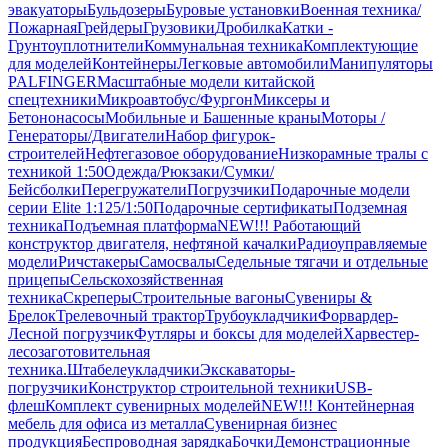
эвакуаторы
Бульдозеры
Буровые установки
Военная техника/
Пожарная
Грейдеры
Грузовики
Дробилка
Катки -
Грунтоуплотнители
Коммунальная техника
Комплектующие
для моделей
Контейнеры
Легковые автомобили
Манипуляторы
PALFINGER
Масштабные модели китайской
спецтехники
Микроавтобус/Фургон
Миксеры и
Бетононасосы
Мобильные и Башенные краны
Моторы /
Генераторы/Двигатели
Набор фигурок-
строителей
Нефтегазовое оборудование
Низкорамные тралы с
техникой 1:50
Одежда/Рюкзаки/Сумки/
Бейсболки
Перегружатели
Погрузчики
Подарочные модели
серии Elite 1:125/1:50
Подарочные сертификаты
Подземная
техника
Подъемная платформа
NEW!!! Работающий
конструктор двигателя, нефтяной качалки
Радиоуправляемые
модели
Ричстакеры
Самосвалы
Седельные тягачи и отдельные
прицепы
Сельскохозяйственная
техника
Скреперы
Строительные вагоны
Сувениры &
Брелок
Трелевочный трактор
Трубоукладчики
Форвардер-
Лесной погрузчик
Футляры и боксы для моделей
Харвестер-
лесозаготовительная
техника.
Штабелеукладчики
Экскаваторы-
погрузчики
Конструктор строительной техники
USB-
флеш
Комплект сувенирных моделей
NEW!!! Контейнерная
мебель для офиса из металла
Сувенирная бизнес
продукция
Беспроводная зарядка
Бочки
Демонстрационные