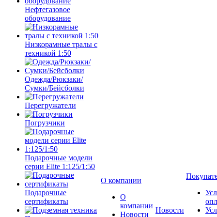
Нефтегазовое
оборудование
Низкорамные тралы с
техникой 1:50
Одежда/Рюкзаки/
Сумки/Бейсболки
Перегружатели
Погрузчики
Подарочные модели
серии Elite 1:125/1:50
Покупат
О компании
Подарочные
Усл
О
сертификаты
оп
компании
Новости
Усл
Новости