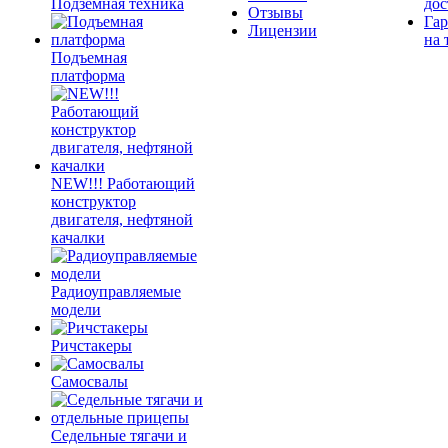
Подземная техника
дос
Отзывы
Гар
Лицензии
на 
Подъемная
платформа
NEW!!! Работающий
конструктор
двигателя, нефтяной
качалки
Радиоуправляемые
модели
Ричстакеры
Самосвалы
Седельные тягачи и