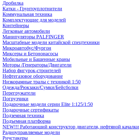
Дробилка
Катки - Грунтоуплотнители
Коммунальная техника
Комплектующие для моделей
Контейнеры
Легковые автомобили
Манипуляторы PALFINGER
Масштабные модели китайской спецтехники
Микроавтобус/Фургон
Миксеры и Бетононасосы
Мобильные и Башенные краны
Моторы /Генераторы/Двигатели
Набор фигурок-строителей
Нефтегазовое оборудование
Низкорамные тралы с техникой 1:50
Одежда/Рюкзаки/Сумки/Бейсболки
Перегружатели
Погрузчики
Подарочные модели серии Elite 1:125/1:50
Подарочные сертификаты
Подземная техника
Подъемная платформа
NEW!!! Работающий конструктор двигателя, нефтяной качалки
Радиоуправляемые модели
Ричстакеры