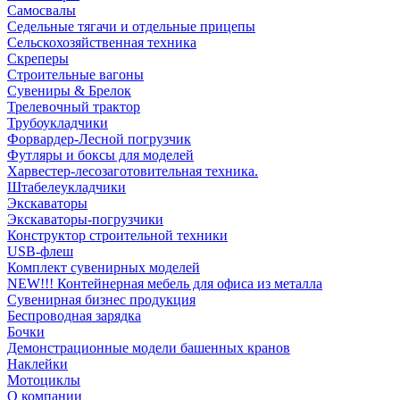
Самосвалы
Седельные тягачи и отдельные прицепы
Сельскохозяйственная техника
Скреперы
Строительные вагоны
Сувениры & Брелок
Трелевочный трактор
Трубоукладчики
Форвардер-Лесной погрузчик
Футляры и боксы для моделей
Харвестер-лесозаготовительная техника.
Штабелеукладчики
Экскаваторы
Экскаваторы-погрузчики
Конструктор строительной техники
USB-флеш
Комплект сувенирных моделей
NEW!!! Контейнерная мебель для офиса из металла
Сувенирная бизнес продукция
Беспроводная зарядка
Бочки
Демонстрационные модели башенных кранов
Наклейки
Мотоциклы
О компании