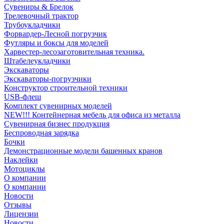
Сувениры & Брелок
Трелевочный трактор
Трубоукладчики
Форвардер-Лесной погрузчик
Футляры и боксы для моделей
Харвестер-лесозаготовительная техника.
Штабелеукладчики
Экскаваторы
Экскаваторы-погрузчики
Конструктор строительной техники
USB-флеш
Комплект сувенирных моделей
NEW!!! Контейнерная мебель для офиса из металла
Сувенирная бизнес продукция
Беспроводная зарядка
Бочки
Демонстрационные модели башенных кранов
Наклейки
Мотоциклы
О компании
О компании
Новости
Отзывы
Лицензии
Новости