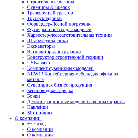
Строительные вагоны
Сувениры & Брелок
Трелевочный трактор
Трубоукладчики
Форвардер-Лесной погрузчик
Футляры и боксы для моделей
Харвестер-лесозаготовительная техника.
Штабелеукладчики
Экскаваторы
Экскаваторы-погрузчики
Конструктор строительной техники
USB-флеш
Комплект сувенирных моделей
NEW!!! Контейнерная мебель для офиса из
металла
Сувенирная бизнес продукция
Беспроводная зарядка
Бочки
Демонстрационные модели башенных кранов
Наклейки
Мотоциклы
О компании
Назад
О компании
О компании