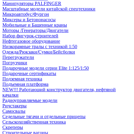
Манипуляторы PALFINGER
Масштабные модели китайской спецтехники
Микроавтобус/Фургон
Миксеры и Бетононасосы
Мобильные и Башенные краны
Моторы /Генераторы/Двигатели
Набор фигурок-строителей
Нефтегазовое оборудование
Низкорамные тралы с техникой 1:50
Одежда/Рюкзаки/Сумки/Бейсболки
Перегружатели
Погрузчики
Подарочные модели серии Elite 1:125/1:50
Подарочные сертификаты
Подземная техника
Подъемная платформа
NEW!!! Работающий конструктор двигателя, нефтяной
качалки
Радиоуправляемые модели
Ричстакеры
Самосвалы
Седельные тягачи и отдельные прицепы
Сельскохозяйственная техника
Скреперы
Строительные вагоны