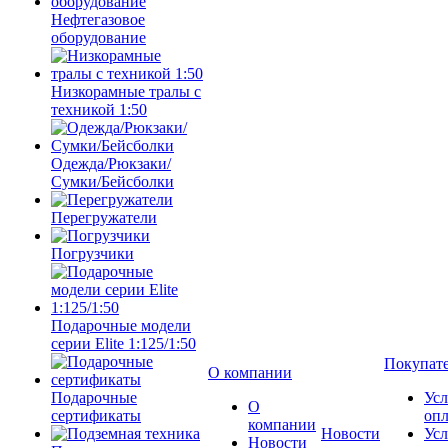
Нефтегазовое
оборудование
Низкорамные тралы с
техникой 1:50
Одежда/Рюкзаки/
Сумки/Бейсболки
Перегружатели
Погрузчики
Подарочные модели
серии Elite 1:125/1:50
Покупат
О компании
Подарочные
Усл
О
сертификаты
оп
компании
Новости
Усл
Новости