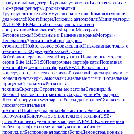
эвакуаторы
Бульдозеры
Буровые установки
Военная техника/
Пожарная
Грейдеры
Дробилка
Катки -
Грунтоуплотнители
Коммунальная техника
Комплектующие
для моделей
Контейнеры
Легковые автомобили
Манипуляторы
PALFINGER
Масштабные модели китайской
спецтехники
Микроавтобус/Фургон
Миксеры и
Бетононасосы
Мобильные и Башенные краны
Моторы /
Генераторы/Двигатели
Набор фигурок-
строителей
Нефтегазовое оборудование
Низкорамные тралы с
техникой 1:50
Одежда/Рюкзаки/Сумки/
Бейсболки
Перегружатели
Погрузчики
Подарочные модели
серии Elite 1:125/1:50
Подарочные сертификаты
Подземная
техника
Подъемная платформа
NEW!!! Работающий
конструктор двигателя, нефтяной качалки
Радиоуправляемые
модели
Ричстакеры
Самосвалы
Седельные тягачи и отдельные
прицепы
Сельскохозяйственная
техника
Скреперы
Строительные вагоны
Сувениры &
Брелок
Трелевочный трактор
Трубоукладчики
Форвардер-
Лесной погрузчик
Футляры и боксы для моделей
Харвестер-
лесозаготовительная
техника.
Штабелеукладчики
Экскаваторы
Экскаваторы-
погрузчики
Конструктор строительной техники
USB-
флеш
Комплект сувенирных моделей
NEW!!! Контейнерная
мебель для офиса из металла
Сувенирная бизнес
продукция
Беспроводная зарядка
Бочки
Демонстрационные