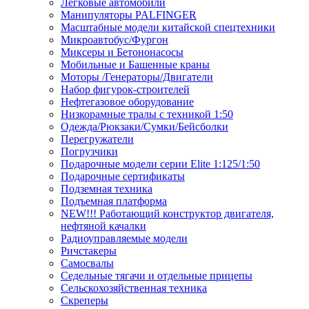
Легковые автомобили
Манипуляторы PALFINGER
Масштабные модели китайской спецтехники
Микроавтобус/Фургон
Миксеры и Бетононасосы
Мобильные и Башенные краны
Моторы /Генераторы/Двигатели
Набор фигурок-строителей
Нефтегазовое оборудование
Низкорамные тралы с техникой 1:50
Одежда/Рюкзаки/Сумки/Бейсболки
Перегружатели
Погрузчики
Подарочные модели серии Elite 1:125/1:50
Подарочные сертификаты
Подземная техника
Подъемная платформа
NEW!!! Работающий конструктор двигателя,
нефтяной качалки
Радиоуправляемые модели
Ричстакеры
Самосвалы
Седельные тягачи и отдельные прицепы
Сельскохозяйственная техника
Скреперы