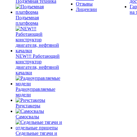
Подземная техника
дос
Отзывы
Гар
Лицензии
на 
Подъемная
платформа
NEW!!! Работающий
конструктор
двигателя, нефтяной
качалки
Радиоуправляемые
модели
Ричстакеры
Самосвалы
Седельные тягачи и