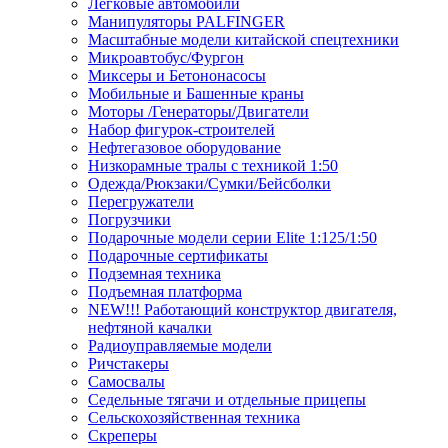
Легковые автомобили
Манипуляторы PALFINGER
Масштабные модели китайской спецтехники
Микроавтобус/Фургон
Миксеры и Бетононасосы
Мобильные и Башенные краны
Моторы /Генераторы/Двигатели
Набор фигурок-строителей
Нефтегазовое оборудование
Низкорамные тралы с техникой 1:50
Одежда/Рюкзаки/Сумки/Бейсболки
Перегружатели
Погрузчики
Подарочные модели серии Elite 1:125/1:50
Подарочные сертификаты
Подземная техника
Подъемная платформа
NEW!!! Работающий конструктор двигателя,
нефтяной качалки
Радиоуправляемые модели
Ричстакеры
Самосвалы
Седельные тягачи и отдельные прицепы
Сельскохозяйственная техника
Скреперы