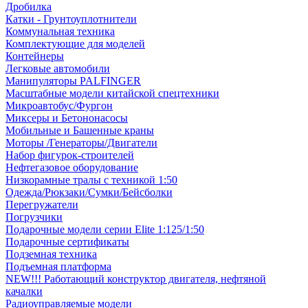
Дробилка
Катки - Грунтоуплотнители
Коммунальная техника
Комплектующие для моделей
Контейнеры
Легковые автомобили
Манипуляторы PALFINGER
Масштабные модели китайской спецтехники
Микроавтобус/Фургон
Миксеры и Бетононасосы
Мобильные и Башенные краны
Моторы /Генераторы/Двигатели
Набор фигурок-строителей
Нефтегазовое оборудование
Низкорамные тралы с техникой 1:50
Одежда/Рюкзаки/Сумки/Бейсболки
Перегружатели
Погрузчики
Подарочные модели серии Elite 1:125/1:50
Подарочные сертификаты
Подземная техника
Подъемная платформа
NEW!!! Работающий конструктор двигателя, нефтяной
качалки
Радиоуправляемые модели