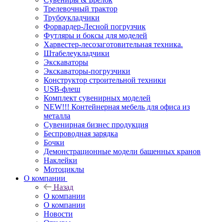
Трелевочный трактор
Трубоукладчики
Форвардер-Лесной погрузчик
Футляры и боксы для моделей
Харвестер-лесозаготовительная техника.
Штабелеукладчики
Экскаваторы
Экскаваторы-погрузчики
Конструктор строительной техники
USB-флеш
Комплект сувенирных моделей
NEW!!! Контейнерная мебель для офиса из
металла
Сувенирная бизнес продукция
Беспроводная зарядка
Бочки
Демонстрационные модели башенных кранов
Наклейки
Мотоциклы
О компании
Назад
О компании
О компании
Новости