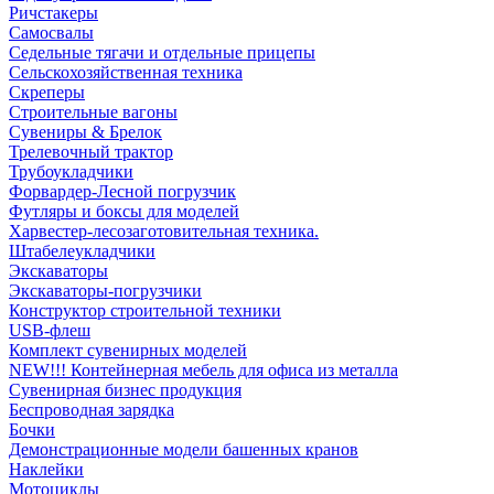
Ричстакеры
Самосвалы
Седельные тягачи и отдельные прицепы
Сельскохозяйственная техника
Скреперы
Строительные вагоны
Сувениры & Брелок
Трелевочный трактор
Трубоукладчики
Форвардер-Лесной погрузчик
Футляры и боксы для моделей
Харвестер-лесозаготовительная техника.
Штабелеукладчики
Экскаваторы
Экскаваторы-погрузчики
Конструктор строительной техники
USB-флеш
Комплект сувенирных моделей
NEW!!! Контейнерная мебель для офиса из металла
Сувенирная бизнес продукция
Беспроводная зарядка
Бочки
Демонстрационные модели башенных кранов
Наклейки
Мотоциклы