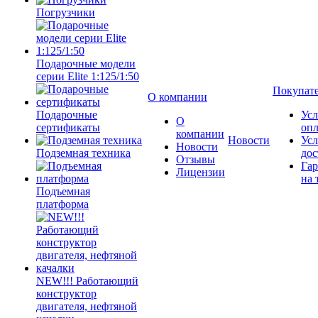
Погрузчики
Подарочные модели
серии Elite 1:125/1:50
Покупат
О компании
Подарочные
Усл
О
сертификаты
оп
компании
Новости
Усл
Новости
Подземная техника
дос
Отзывы
Гар
Лицензии
на 
Подъемная
платформа
NEW!!! Работающий
конструктор
двигателя, нефтяной