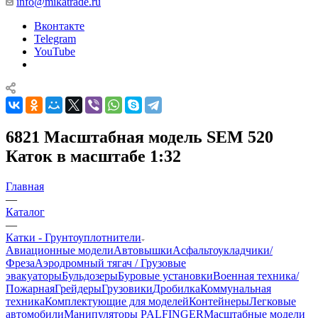
info@mikatrade.ru
Вконтакте
Telegram
YouTube
6821 Масштабная модель SEM 520
Каток в масштабе 1:32
Главная
—
Каталог
—
Катки - Грунтоуплотнители
Авиационные модели
Автовышки
Асфальтоукладчики/
Фреза
Аэродромный тягач / Грузовые
эвакуаторы
Бульдозеры
Буровые установки
Военная техника/
Пожарная
Грейдеры
Грузовики
Дробилка
Коммунальная
техника
Комплектующие для моделей
Контейнеры
Легковые
автомобили
Манипуляторы PALFINGER
Масштабные модели