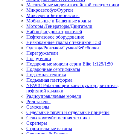
Масштабные модели китайской спецтехники
Микроавтобус/Фургон
Миксеры и Бетононасосы
Мобильные и Башенные краны
Моторы /Генераторы/Двигатели
Набор фигурок-строителей
Нефтегазовое оборудование
Низкорамные тралы с техникой 1:50
Одежда/Рюкзаки/Сумки/Бейсболки
Перегружатели
Погрузчики
Подарочные модели серии Elite 1:125/1:50
Подарочные сертификаты
Подземная техника
Подъемная платформа
NEW!!! Работающий конструктор двигателя,
нефтяной качалки
Радиоуправляемые модели
Ричстакеры
Самосвалы
Седельные тягачи и отдельные прицепы
Сельскохозяйственная техника
Скреперы
Строительные вагоны
Сувениры & Брелок