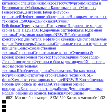
китайской спецтехники
Микроавтобус/Фургон
Миксеры и
Бетононасосы
Мобильные и Башенные краны
Моторы /
Генераторы/Двигатели
Набор фигурок-
строителей
Нефтегазовое оборудование
Низкорамные тралы с
техникой 1:50
Одежда/Рюкзаки/Сумки/
Бейсболки
Перегружатели
Погрузчики
Подарочные модели
серии Elite 1:125/1:50
Подарочные сертификаты
Подземная
техника
Подъемная платформа
NEW!!! Работающий
конструктор двигателя, нефтяной качалки
Радиоуправляемые
модели
Ричстакеры
Самосвалы
Седельные тягачи и отдельные
прицепы
Сельскохозяйственная
техника
Скреперы
Строительные вагоны
Сувениры &
Брелок
Трелевочный трактор
Трубоукладчики
Форвардер-
Лесной погрузчик
Футляры и боксы для моделей
Харвестер-
лесозаготовительная
техника.
Штабелеукладчики
Экскаваторы
Экскаваторы-
погрузчики
Конструктор строительной техники
USB-
флеш
Комплект сувенирных моделей
NEW!!! Контейнерная
мебель для офиса из металла
Сувенирная бизнес
продукция
Беспроводная зарядка
Бочки
Демонстрационные
модели башенных кранов
Наклейки
Мотоциклы
—
6821 Масштабная модель SEM 520 Каток в масштабе 1:32