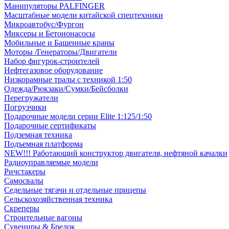
Манипуляторы PALFINGER
Масштабные модели китайской спецтехники
Микроавтобус/Фургон
Миксеры и Бетононасосы
Мобильные и Башенные краны
Моторы /Генераторы/Двигатели
Набор фигурок-строителей
Нефтегазовое оборудование
Низкорамные тралы с техникой 1:50
Одежда/Рюкзаки/Сумки/Бейсболки
Перегружатели
Погрузчики
Подарочные модели серии Elite 1:125/1:50
Подарочные сертификаты
Подземная техника
Подъемная платформа
NEW!!! Работающий конструктор двигателя, нефтяной качалки
Радиоуправляемые модели
Ричстакеры
Самосвалы
Седельные тягачи и отдельные прицепы
Сельскохозяйственная техника
Скреперы
Строительные вагоны
Сувениры & Брелок