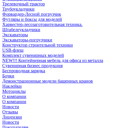
Трелевочный трактор
Трубоукладчики
Форвардер-Лесной погрузчик
Футляры и боксы для моделей
Харвестер-лесозаготовительная техника.
Штабелеукладчики
Экскаваторы
Экскаваторы-погрузчики
Конструктор строительной техники
USB-флеш
Комплект сувенирных моделей
NEW!!! Контейнерная мебель для офиса из металла
Сувенирная бизнес продукция
Беспроводная зарядка
Бочки
Демонстрационные модели башенных кранов
Наклейки
Мотоциклы
О компании
О компании
Новости
Отзывы
Лицензии
Новости
Покупателям